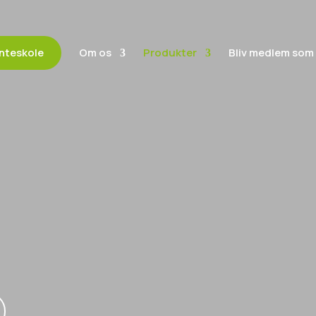
anteskole
Om os
Produkter
Bliv medlem som