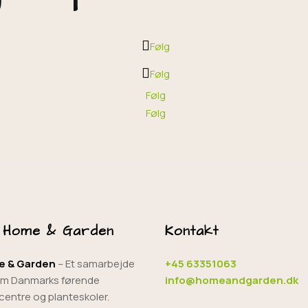
Følg
Følg
Følg
Følg
 Home & Garden
Kontakt
 & Garden
– Et samarbejde
+45 63351063
em Danmarks førende
info@homeandgarden.dk
entre og planteskoler.