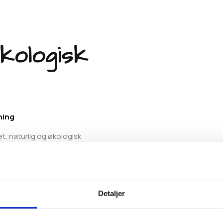
økologisk
ning
 naturlig og økologisk
af grøntsager, bær og frugt –
angtidsvirkende, fri for
nes behov.
Detaljer
r