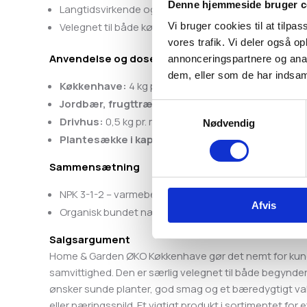
Denne hjemmeside bruger c
Langtidsvirkende og miljøvenlig – uden udvaskning
Velegnet til både køkkenhave, drivhus og plantesæ
Vi bruger cookies til at tilpas
vores trafik. Vi deler også 
Anvendelse og dosering
annonceringspartnere og anal
dem, eller som de har indsaml
Køkkenhave:
4 kg pr. 10 m² om foråret. Kultiveres 2
Jordbær, frugttræer og bærbuske:
2 kg pr. 10 m
Samtykkevalg
Drivhus:
0,5 kg pr. m² før plantning + 0,5 kg midt i 
Nødvendig
Plantesække i kapilærkasser:
Gød let omkring pl
Sammensætning
NPK 3-1-2 – varmebehandlet, fri for bakterier og pa
Afvis
Organisk bundet næring – frigives langsomt og skå
Salgsargument
Home & Garden ØKO Køkkenhave gør det nemt for kun
samvittighed. Den er særlig velegnet til både begynde
ønsker sunde planter, god smag og et bæredygtigt valg
eller næringsspild. Et vigtigt produkt i sortimentet fo