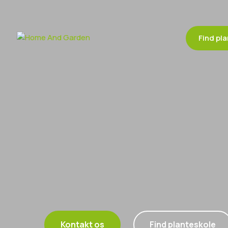
Find pl
Kontakt os
Find planteskole