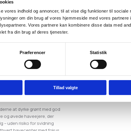
ookies
kke
se vores indhold og annoncer, til at vise dig funktioner til sociale
oplysninger om din brug af vores hjemmeside med vores partnere i
ysepartnere. Vores partnere kan kombinere disse data med andr
et fra din brug af deres tjenester.
–3 cm ned i jorden
² forår og sensommer
vækstperioden
Præferencer
Statistik
anterne løbende
togener
Tillad valgte
nsomt
derne at dyrke grønt med god
re og øvede haveejere, der
 – uden risiko for svidning
r ethvert havecenter med fokus