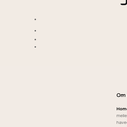
Om
Home
mell
havec