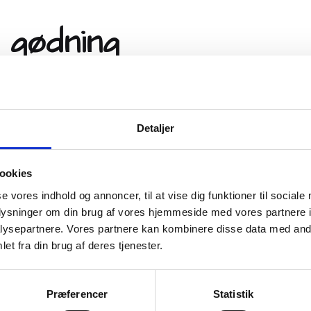
 gødning
nkasser
ter
Detaljer
 krukkemuld, skabt til at
ookies
gelser – hele sæsonen.
se vores indhold og annoncer, til at vise dig funktioner til sociale
rkende gødning, får planterne
oplysninger om din brug af vores hjemmeside med vores partnere i
ysepartnere. Vores partnere kan kombinere disse data med andr
et fra din brug af deres tjenester.
Anvendelse
ekummer
Bruges i krukker, altanka
Præferencer
Statistik