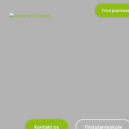
Find plantes
50 liter
Kontakt os
Find planteskole