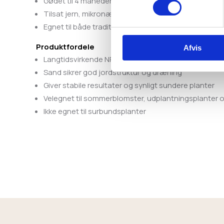
Gødet til 4 måneders vækst – minimal vedligeholdel
Tilsat jern, mikronæringsstoffer og kalk for kraftig 
Egnet til både traditionelle og selvvandende krukker
Produktfordele
Afvis
Langtidsvirkende NPK-gødning frigiver næring afhæn
Sand sikrer god jordstruktur og dræning
Giver stabile resultater og synligt sundere planter
Velegnet til sommerblomster, udplantningsplanter o
Ikke egnet til surbundsplanter