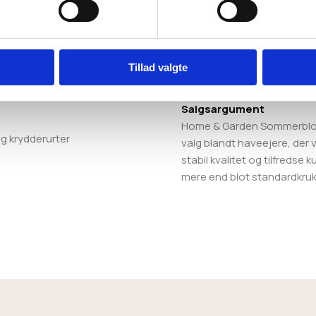
se for slutkunden
Særlig egnet til kunder, 
blomstring og sunde planter
Kan anvendes i selvvand
Plantetip
Sørg for dræn i bunden af 
Tillad valgte
overvanding, og plant ikke 
gigt af varme og fugt
Salgsargument
Home & Garden Sommerbloms
g krydderurter
valg blandt haveejere, der v
stabil kvalitet og tilfredse 
mere end blot standardkru