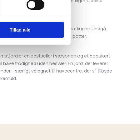
der ønsker lang blomstring og lav vedligeholdelse
ingssystemer
krukker, fx med Home & Garden Leca-kugler. Undgå
Tillad alle
dybere end planterne stod i deres potter.
tjord er en bestseller i sæsonen og et populært
il have frodighed uden besvær. En jord, der leverer
kunder – særligt velegnet til havecentre, der vil tilbyde
kkemuld.