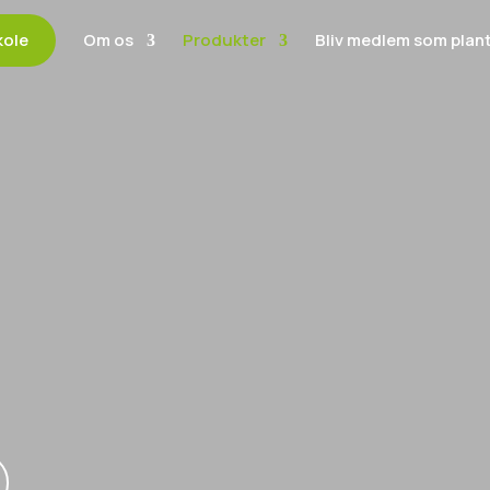
kole
Om os
Produkter
Bliv medlem som plan