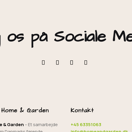
 os på Sociale M
 Home & Garden
Kontakt
 & Garden
– Et samarbejde
+45 63351063
em Danmarks førende
info@homeandgarden.dk