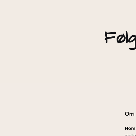
Følg
Om
Home
mell