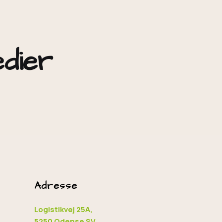
edier
Adresse
Logistikvej 25A,
5250 Odense SV