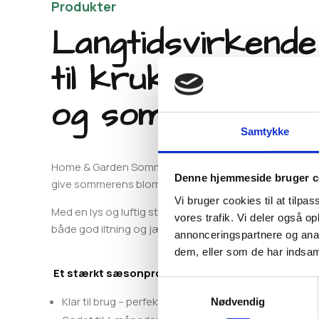
Produkter
Langtidsvirkende
til krukker, alta
og sommerbloms
Samtykke
Home & Garden Sommerblomstjord er en specialudviklet
Denne hjemmeside bruger c
give sommerens blomsterplanter optimale vækstbetin
Vi bruger cookies til at tilpas
Med en lys og luftig struktur, tilsat sand og langtidsvi
vores trafik. Vi deler også 
både god iltning og jævn næringstilførsel.
annonceringspartnere og anal
dem, eller som de har indsaml
Et stærkt sæsonprodukt til hylderne
Samtykkevalg
Klar til brug – perfekt til alt fra altankasser til plant
Nødvendig